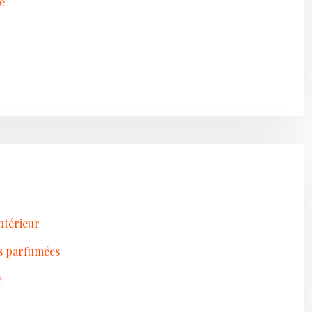
e
ntérieur
es parfumées
e